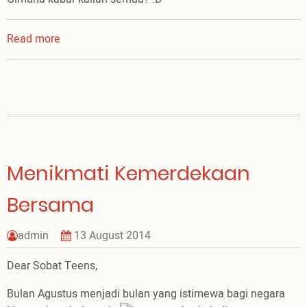
Read more
about
Blog
Teens:
Menarik
dan
Menginspirasi
Menikmati Kemerdekaan
Bersama
admin
13 August 2014
Dear Sobat Teens,
Bulan Agustus menjadi bulan yang istimewa bagi negara