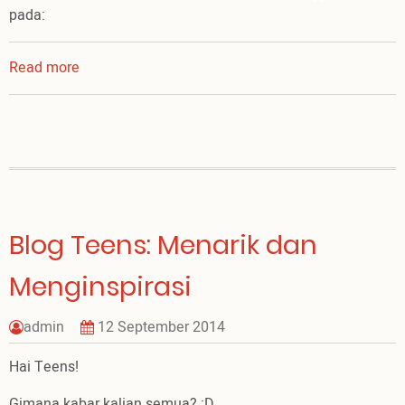
pada:
Read more
about
Peluncuran
Alkitab
Digital
Aksara
Jawa
Blog Teens: Menarik dan
Menginspirasi
admin
12 September 2014
Hai Teens!
Gimana kabar kalian semua? :D