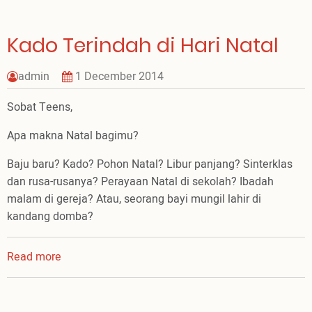
Kado Terindah di Hari Natal
admin
1 December 2014
Sobat Teens,
Apa makna Natal bagimu?
Baju baru? Kado? Pohon Natal? Libur panjang? Sinterklas
dan rusa-rusanya? Perayaan Natal di sekolah? Ibadah
malam di gereja? Atau, seorang bayi mungil lahir di
kandang domba?
Read more
about
Kado
Terindah
di