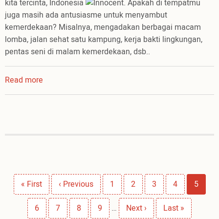
kita tercinta, Indonesia
. Apakah di tempatmu
juga masih ada antusiasme untuk menyambut
kemerdekaan? Misalnya, mengadakan berbagai macam
lomba, jalan sehat satu kampung, kerja bakti lingkungan,
pentas seni di malam kemerdekaan, dsb..
Read more
about
Menikmati
Kemerdekaan
Bersama
Pagination
First
« First
Previous
‹ Previous
Page
1
Page
2
Page
3
Page
4
Page
5
page
page
Page
6
Page
7
Page
8
Page
9
…
Next
Next ›
Last
Last »