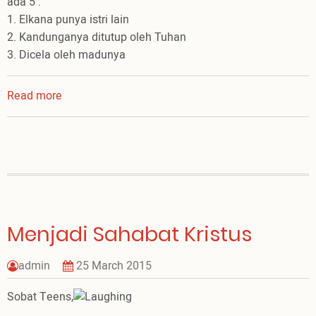
ada 5 :
1. Elkana punya istri lain
2. Kandunganya ditutup oleh Tuhan
3. Dicela oleh madunya
Read more
about
Membangun
Iman
di
Tengah
Masalah
Menjadi Sahabat Kristus
admin
25 March 2015
Sobat Teens,