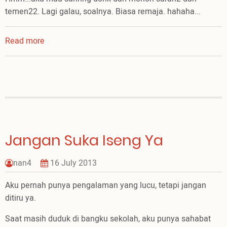
temen22. Lagi galau, soalnya. Biasa remaja. hahaha...
Read more
about
Fall
in
love
Jangan Suka Iseng Ya
nan4
16 July 2013
Aku pernah punya pengalaman yang lucu, tetapi jangan
ditiru ya.
Saat masih duduk di bangku sekolah, aku punya sahabat