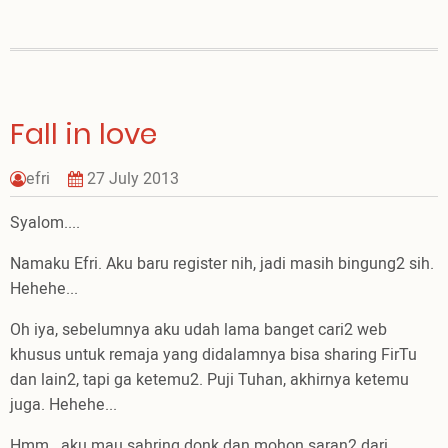
Fall in love
efri
27 July 2013
Syalom....
Namaku Efri. Aku baru register nih, jadi masih bingung2 sih.
Hehehe...
Oh iya, sebelumnya aku udah lama banget cari2 web
khusus untuk remaja yang didalamnya bisa sharing FirTu
dan lain2, tapi ga ketemu2. Puji Tuhan, akhirnya ketemu
juga. Hehehe...
Hmm...aku mau sahring donk dan mohon saran2 dari