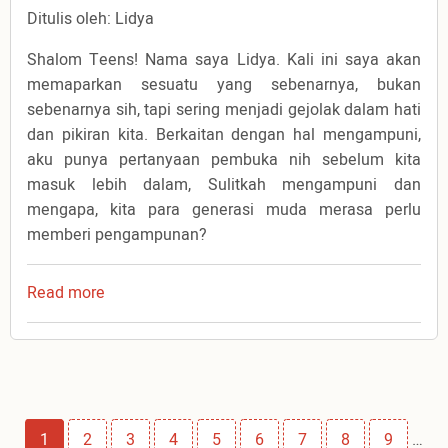
Ditulis oleh: Lidya
Shalom Teens! Nama saya Lidya. Kali ini saya akan
memaparkan sesuatu yang sebenarnya, bukan
sebenarnya sih, tapi sering menjadi gejolak dalam hati
dan pikiran kita. Berkaitan dengan hal mengampuni,
aku punya pertanyaan pembuka nih sebelum kita
masuk lebih dalam, Sulitkah mengampuni dan
mengapa, kita para generasi muda merasa perlu
memberi pengampunan?
Read more
about
Mengapa
Susah
Mengampuni?
Pagination
Page
1
Page
2
Page
3
Page
4
Page
5
Page
6
Page
7
Page
8
Page
9
…