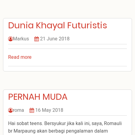
ku
Untuk
Pertumbuhan
Dunia Khayal Futuristis
Rohaniku
Markus
21 June 2018
Read more
about
Dunia
Khayal
Futuristis
PERNAH MUDA
roma
16 May 2018
Hai sobat teens. Bersyukur jika kali ini, saya, Romauli
br Marpaung akan berbagi pengalaman dalam