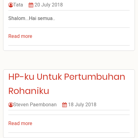
Tata
20 July 2018
Shalom...Hai semua..
Read more
about
Yuk..Menginjili
Para
Kaum
Muda!
HP-ku Untuk Pertumbuhan
Rohaniku
Steven Paembonan
18 July 2018
Read more
about
HP-