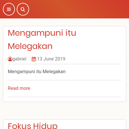
Skip
to
main
content
Mengampuni itu
Melegakan
gabriel
13 June 2019
Mengampuni itu Melegakan
Read more
about
Mengampuni
itu
Melegakan
Fokus Hidup