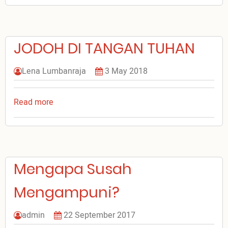
Komik
bisa
dipakai
JODOH DI TANGAN TUHAN
sebagai
Bahan
PA?
Lena Lumbanraja
3 May 2018
Read more
about
JODOH
DI
TANGAN
TUHAN
Mengapa Susah
Mengampuni?
admin
22 September 2017