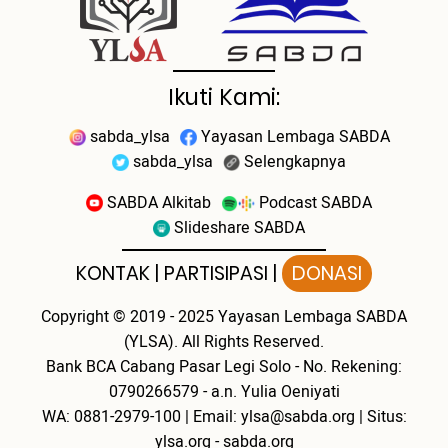
Ikuti Kami:
sabda_ylsa
Yayasan Lembaga SABDA
sabda_ylsa
Selengkapnya
SABDA Alkitab
Podcast SABDA
Slideshare SABDA
KONTAK
|
PARTISIPASI
|
DONASI
Copyright
© 2019 - 2025
Yayasan Lembaga SABDA
(YLSA).
All Rights Reserved.
Bank BCA Cabang Pasar Legi Solo - No. Rekening:
0790266579 - a.n. Yulia Oeniyati
WA:
0881-2979-100
| Email:
ylsa@sabda.org
| Situs:
ylsa.org
-
sabda.org