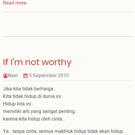
Read more
about
Sensasi
mandi
mewah
ala
Tuhan
If I'm not worthy
Nael
5 September 2010
Jika kita tidak berharga..
Kita tidak hidup di dunia ini..
Hidup kita ini..
memiliki arti yang sangat penting..
karena kita hidup oleh cinta..
Ya.. tanpa cinta, semua makhluk hidup tidak akan hidup..