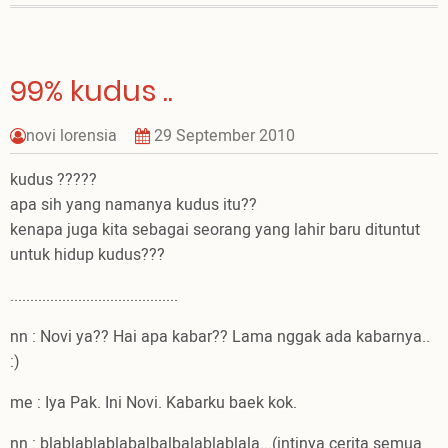
merenggang
???
99% kudus ..
novi lorensia
29 September 2010
kudus ?????
apa sih yang namanya kudus itu??
kenapa juga kita sebagai seorang yang lahir baru dituntut
untuk hidup kudus???
..........................................
nn : Novi ya?? Hai apa kabar?? Lama nggak ada kabarnya..
:)
me : Iya Pak. Ini Novi. Kabarku baek kok.
nn : blablablablabalbalbalablablala...(intinya cerita semua