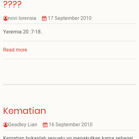
????
novi lorensia
17 September 2010
Yeremia 20 :7-18..
Read more
about
capek
sama
maunya
Tuhan
...
????
Kematian
Geadley Lian
16 September 2010
Kematian bukanlah sesuatu yg menakutkan karna sebagai