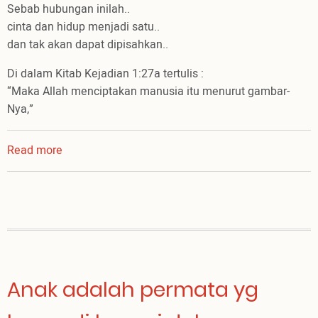
Sebab hubungan inilah..
cinta dan hidup menjadi satu..
dan tak akan dapat dipisahkan..
Di dalam Kitab Kejadian 1:27a tertulis :
“Maka Allah menciptakan manusia itu menurut gambar-
Nya,”
Read more
about
If
I'm
not
worthy
Anak adalah permata yg