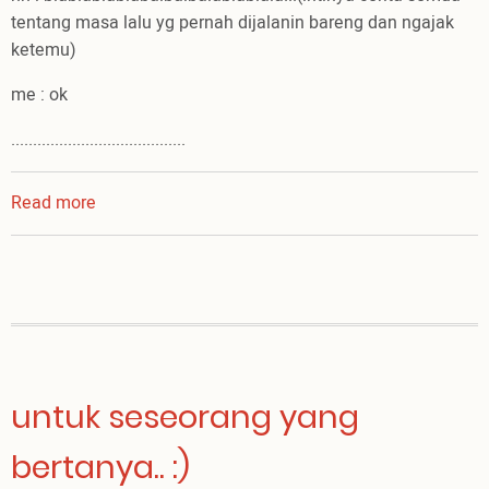
tentang masa lalu yg pernah dijalanin bareng dan ngajak
ketemu)
me : ok
........................................
Read more
about
99%
kudus
..
untuk seseorang yang
bertanya.. :)