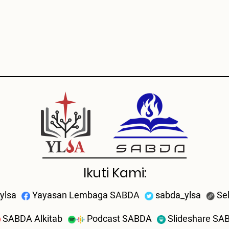
Ikuti Kami:
ylsa
Yayasan Lembaga SABDA
sabda_ylsa
Se
SABDA Alkitab
Podcast SABDA
Slideshare SA