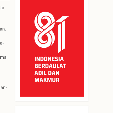
ita
an,
a-
ima
han-