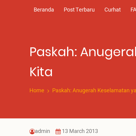
Skip
Main
Beranda
Post Terbaru
Curhat
F
to
main
navigation
content
Paskah: Anugera
Kita
Home
Paskah: Anugerah Keselamatan ya
admin
13 March 2013