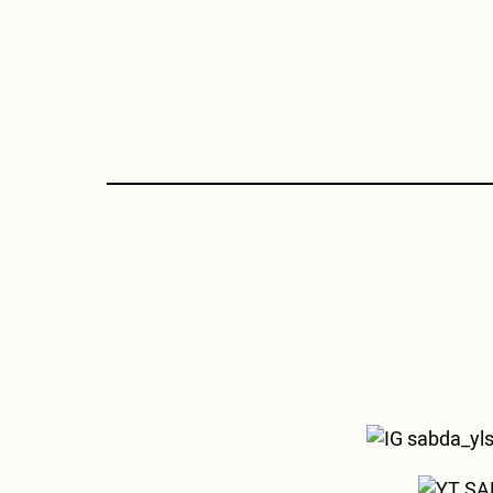
sabda_yl
SAB