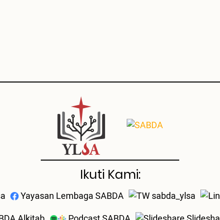
Ikuti Kami:
sa
Yayasan Lembaga SABDA
sabda_ylsa
DA Alkitab
Podcast SABDA
Slidesh