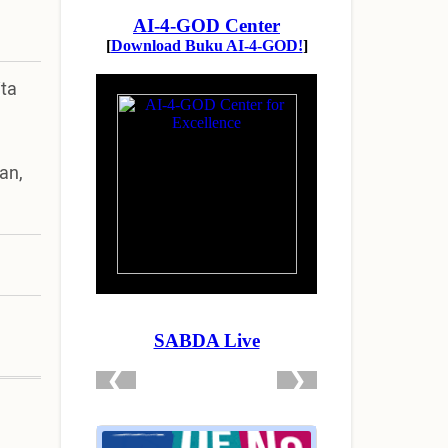
ita
an,