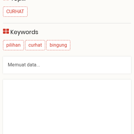
CURHAT
Keywords
pilihan
curhat
bingung
Memuat data...