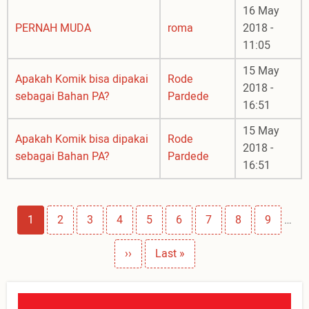
16 May
PERNAH MUDA
roma
2018 -
11:05
15 May
Apakah Komik bisa dipakai
Rode
2018 -
sebagai Bahan PA?
Pardede
16:51
15 May
Apakah Komik bisa dipakai
Rode
2018 -
sebagai Bahan PA?
Pardede
16:51
Pagination
Page
1
Page
2
Page
3
Page
4
Page
5
Page
6
Page
7
Page
8
Page
9
…
Next
››
Last
Last »
page
page