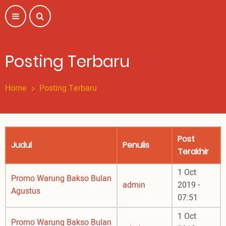
Skip
to
main
content
Posting Terbaru
Home
Posting Terbaru
Post
Judul
Penulis
Terakhir
1 Oct
Promo Warung Bakso Bulan
admin
2019 -
Agustus
07:51
1 Oct
Promo Warung Bakso Bulan