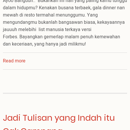
Ayoo Banguun.. Bukankah ini hari yang paling kamu tunggu
dalam hidupmu? Kenakan busana terbaek, gala dinner nan
mewah di resto termahal menunggumu. Yang
mengundangmu bukanlah bangsawan biasa, kekayaannya
jauuuh melebihi list manusia terkaya versi
Forbes. Bayangkan gemerlap malam penuh kemewahan
dan keceriaan, yang hanya jadi milikmu!
Read more
about
Hari
terbaek
dalam
hidupmu
Jadi Tulisan yang Indah itu