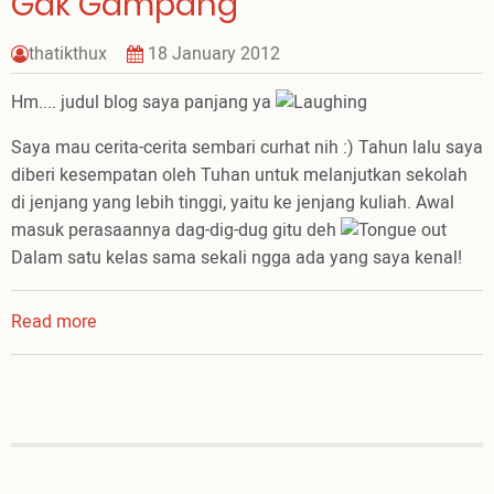
Gak Gampang
thatikthux
18 January 2012
Hm.... judul blog saya panjang ya
Saya mau cerita-cerita sembari curhat nih :) Tahun lalu saya
diberi kesempatan oleh Tuhan untuk melanjutkan sekolah
di jenjang yang lebih tinggi, yaitu ke jenjang kuliah. Awal
masuk perasaannya dag-dig-dug gitu deh
Dalam satu kelas sama sekali ngga ada yang saya kenal!
Read more
about
Jadi
Tulisan
yang
Indah
itu
Gak