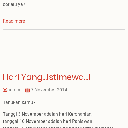
berlalu ya?
Read more
about
Melangkah
Dewasa
di
2015!
Hari Yang...Istimewa...!
admin
7 November 2014
Tahukah kamu?
Tanggl 3 November adalah hari Kerohanian,
tanggal 10 November adalah hari Pahlawan.