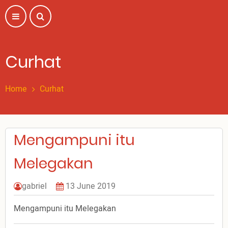
Skip
to
main
content
Curhat
Home
Curhat
Mengampuni itu
Melegakan
gabriel
13 June 2019
Mengampuni itu Melegakan