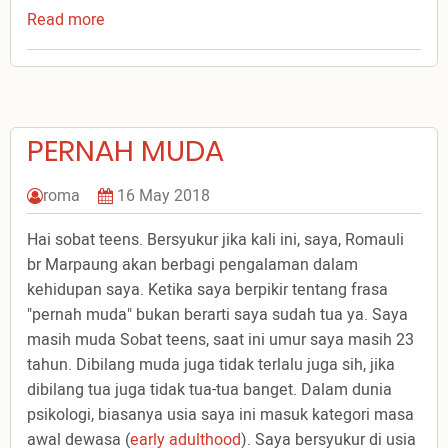
Read more
about
Mengampuni
itu
Melegakan
PERNAH MUDA
roma
16 May 2018
Hai sobat teens. Bersyukur jika kali ini, saya, Romauli
br Marpaung akan berbagi pengalaman dalam
kehidupan saya. Ketika saya berpikir tentang frasa
"pernah muda" bukan berarti saya sudah tua ya. Saya
masih muda Sobat teens, saat ini umur saya masih 23
tahun. Dibilang muda juga tidak terlalu juga sih, jika
dibilang tua juga tidak tua-tua banget. Dalam dunia
psikologi, biasanya usia saya ini masuk kategori masa
awal dewasa (
early adulthood
). Saya bersyukur di usia