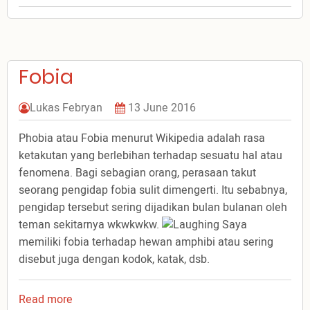
Tentang
hal
Ketakutan
Fobia
Lukas Febryan
13 June 2016
Phobia atau Fobia menurut Wikipedia adalah rasa
ketakutan yang berlebihan terhadap sesuatu hal atau
fenomena. Bagi sebagian orang, perasaan takut
seorang pengidap fobia sulit dimengerti. Itu sebabnya,
pengidap tersebut sering dijadikan bulan bulanan oleh
teman sekitarnya wkwkwkw.
Saya
memiliki fobia terhadap hewan amphibi atau sering
disebut juga dengan kodok, katak, dsb.
Read more
about