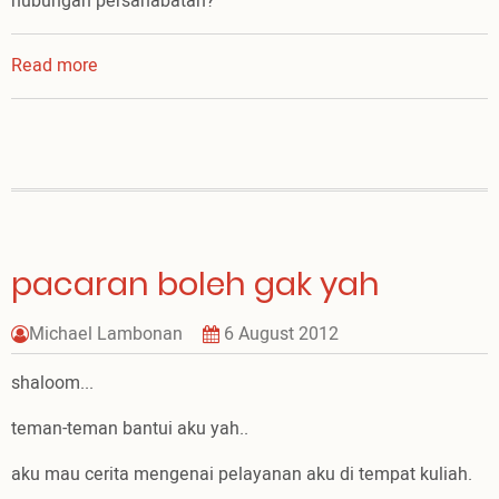
hubungan persahabatan?
Read more
about
Suka
Duka
Menjaga
Hubungan
Persahabatan
pacaran boleh gak yah
Michael Lambonan
6 August 2012
shaloom...
teman-teman bantui aku yah..
aku mau cerita mengenai pelayanan aku di tempat kuliah.