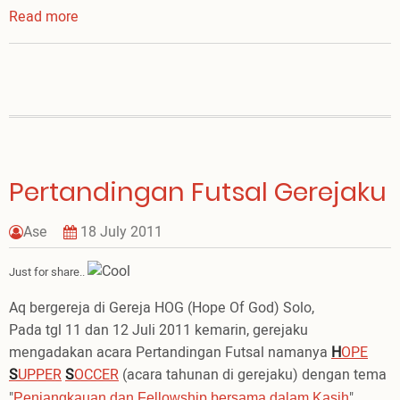
Read more
about
Sahabat
itu
....
Pertandingan Futsal Gerejaku
Ase
18 July 2011
Just for share..
Aq bergereja di Gereja HOG (Hope Of God) Solo,
Pada tgl 11 dan 12 Juli 2011 kemarin, gerejaku
mengadakan acara Pertandingan Futsal namanya
H
OPE
S
UPPER
S
OCCER
(acara tahunan di gerejaku) dengan tema
"
",
Penjangkauan dan Fellowship bersama dalam Kasih