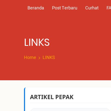
Skip
Main
Beranda
Post Terbaru
Curhat
F
to
main
navigation
content
LINKS
Home
LINKS
ARTIKEL PEPAK