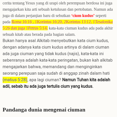
cerita tentang Yesus yang di urapi oleh perempuan berdosa ini juga
mengajarkan kita arti sebuah ketulusan dan pertobatan. Namun ada
juga di dalam perjanjian baru di sebutkan
‘cium kudus’
seperti
pada
Roma 16:16 , 1Korintus 16:20, 2Korintus 13:12, 1Tesalonika
5:26 dan juga 1Petrus 5:14,
kata-kata ciuman kudus ada pada akhir
sebuah kitab atau berada pada bagian salam.
Bukan hanya asal Alkitab menyebutkan kata cium kudus,
dengan adanya kata cium kudus artinya di dalam ciuman
ada juga ciuman yang tidak kudus (najis), kata-kata ini
sebenranya adalah kata-kata peringatan, bukan kah alkitab
mengajarkan bahwa, memandang dan menginginkan
seorang perepuan saja sudah di anggap zinah dalam hati
(matius 5:28)
, apa lagi ciuman?
Namun Tuhan kita adalah
adil, sebab itu ada juga tertulis cium yang kudus.
Pandanga dunia mengenai ciuman