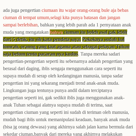
ada juga pengertian
ciumaan itu wajar orang-orang bule aja bebas
ciuman di tempat umum,selagi kita punya batasan dan jangan
sampai berlebihan
, bahkan yang lebih parah ada 1 pernyataan anak
muda yang mengatakan
bahwa
ciuman itu boleh asal gak lebih
dari 5 detik, itu sih kata pendeta saya.
Pokoknya sudah hal
lumrah, oranng yang taat agama atau sebagai pelayan Tuhan
saja belum tentu pacaran nya kudus
. Tanpa mereka sadari
pengertian-pengertian seperti itu sebenarnya adalah pengertian yang
berasal dari
daging
, iblis sengaja menggunakan cara seperti itu
supaya mudah di serap oleh kedangingan manusia, tanpa sadar
pengertian ini yang sekarang menjadi trend anak-anak muda.
Lingkungan juga tentunya punya andil dalam terciptanya
pengertian seperti ini, gak sedikit iblis juga menggunakan anak-
anak Tuhan sebagai alatnya supaya mudah di terima, saat
pengertian ciuman yang seperti ini sudah di teriman oleh manusia,
mudah bagi iblis untuk memanipulasi keadaan, banyak anak muda
(bisa jg orang dewasa) yang akhirnya salah jalan karna bermula dari
sekedar ciuman,banyak dari mereka yang akhirnya melakukan