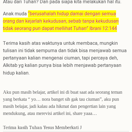
Atau dari Tuhan? Dan pada siapa kita melakukan hal itu.
Anak muda
“berusahalah hidup damai dengan semua
orang dan kejarlah kekudusan, sebab tanpa kekudusan
tidak seorang pun dapat mellihat Tuhan” Ibrani 12:144
Terima kasih atas waktunya untuk membaca, mungkin
tulisan ini tidak sempurna dan tidak bisa menjawab semua
pertanyaan kalian mengenai ciuman, tapi percaya deh,
Alkitab yg kalian punya bisa lebih menjawab pertanyaan
hidup kalian.
Aku pun masih belajar, artikel ini di buat saat ada seorang teman
yang berkata “ yo… nora banget sih gak tau ciuman”, aku pun
masih belajar, jadi kalau ada hikmat dan pengertian lain yang
mendukung, atau merevisi artikel ini, share yaaa…
Ter
ima kasih Tuhan Yesus Memberkati
J