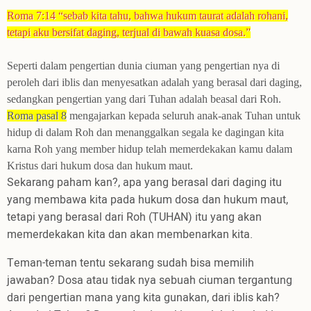
Roma 7:14 “sebab kita tahu, bahwa h
u
kum taurat adalah rohani,
tetapi aku bersifat daging, terjual di bawah kuasa dosa.
”
Seperti dalam pengertian dunia ciuman yang pengertian nya di
peroleh dari iblis dan menyesatkan adalah yang berasal dari daging,
sedangkan pengertian yang dari Tuhan adalah beasal dari Roh.
Roma pasal 8
mengajarkan kepada seluruh anak-anak Tuhan untuk
hidup di dalam Roh dan menanggalkan segala ke dagingan kita
karna Roh yang member hidup telah memerdekakan kamu dalam
Kristus dari hukum dosa dan hukum maut.
Sekarang paham kan?, apa yang berasal dari daging itu
yang membawa kita pada hukum dosa dan hukum maut,
tetapi yang berasal dari Roh (TUHAN) itu yang akan
memerdekakan kita dan akan membenarkan kita.
Teman-teman tentu sekarang sudah bisa memilih
jawaban? Dosa atau tidak nya sebuah ciuman tergantung
dari pengertian mana yang kita gunakan, dari iblis kah?