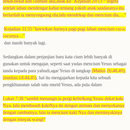
dekat-dekat dan ciumlah aku,anak ku” Kejadian 29:13 “ segera
setelah laban mendengar kabar tentang yakub anak saudaranya itu,
berlarilah ia menyongsong dia,lalu mendekap dan mencium dia,…”
Kejadian 31:55 “keesokan harinya pagi-pagi laban mencium cucu-
cucunya…”
dan masih banyak lagi.
Sedangkan dalam perjanjian baru kata cium lebih banyak di
gunakan untuk mengajar, seperti saat yudas mencium Yesus sebagai
tanda kepada para yahudi,agar Yesus di tangkap
(Matius
26:48,49),
(markus 14:44,45)
, hal itu mengajarkan kepada kita sebuah
pengkhianatan salah satu murid Yesus, ada pula dalam
Lukas 7:38 “sambil menangis ia pergi kebelkang Yesus dekat kaki
Nya, lalu membasuh kakiNya itu dengan airmata dan menyekanya
dengan rambutnya, lalu ia mencium kaki Nya dan meminyakinya
dengan minyak wangi”