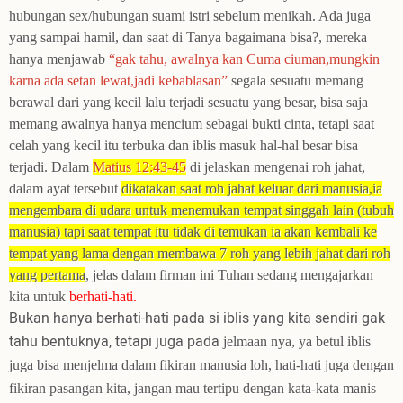
hubungan sex/hubungan suami istri sebelum menikah. Ada juga
yang sampai hamil, dan saat di Tanya bagaimana bisa?, mereka
hanya menjawab
“gak tahu, awalnya kan Cuma ciuman,mungkin
karna ada setan lewat,jadi kebablasan”
segala sesuatu memang
berawal dari yang kecil lalu terjadi sesuatu yang besar, bisa saja
memang awalnya hanya mencium sebagai bukti cinta, tetapi saat
celah yang kecil itu terbuka dan iblis masuk hal-hal besar bisa
terjadi. Dalam
Matius 12:43-45
di jelaskan mengenai roh jahat,
dalam ayat terse
b
ut
dikatakan saat roh jahat keluar dari manusia,ia
mengembara di udara untuk menemukan tempat singgah lain (tubuh
manusia) tapi saat tempat itu tidak di temukan ia akan kembali ke
tempat yang lama dengan membawa 7 roh yang lebih jahat dari roh
yang pertama
, jelas dalam firman ini Tuhan sedang mengajarkan
kita untuk
berhati-hati.
Bukan hanya berhati-hati pada si iblis yang kita sendiri gak
tahu bentuknya, tetapi juga pada
jelmaan
nya, ya betul iblis
juga bisa menjelma dalam fikiran manusia loh, hati-hati juga dengan
fikiran pasangan kita, jangan mau tertipu dengan kata-kata manis