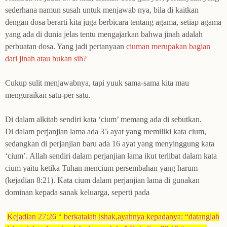
sederhana namun susah untuk menjawab nya, bila di kaitkan
dengan dosa berarti kita juga berbicara tentang agama, setiap agama
yang ada di dunia jelas tentu mengajarkan bahwa jinah adalah
perbuatan dosa
.
Yang jadi pertanyaan
ciuman merupakan bagian
dari jinah atau bukan
sih
?
Cukup sulit menjawabnya, tapi yuuk sama-sama kita mau
m
e
nguraikan satu-per satu.
Di dalam alkitab sendiri kata ‘cium’ memang ada di sebutkan
.
D
i dalam perjanjian lama ada 35 ayat yang memiliki kata cium,
sedangkan di perjanjian baru ada 16 ayat yang menyinggung kata
‘cium’. Allah sendiri dalam perjanjian lama ikut terlibat dalam kata
cium yaitu ketika Tuhan mencium persembahan yang harum
(kejadian 8:21). Kata cium dalam perjanjian lama di gunakan
dominan kepada sanak keluarga, seperti pada
Kejadian 27:26 “ berkatalah ishak,ayahnya kepadanya: “datanglah