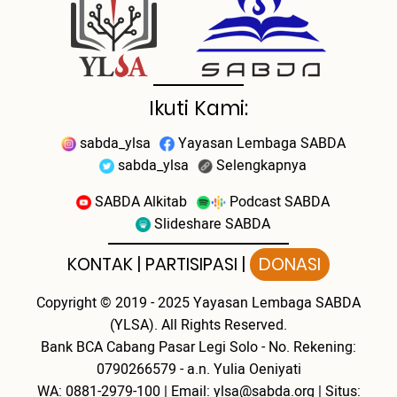
Ikuti Kami:
sabda_ylsa
Yayasan Lembaga SABDA
sabda_ylsa
Selengkapnya
SABDA Alkitab
Podcast SABDA
Slideshare SABDA
KONTAK
|
PARTISIPASI
|
DONASI
Copyright
© 2019 - 2025
Yayasan Lembaga SABDA
(YLSA).
All Rights Reserved.
Bank BCA Cabang Pasar Legi Solo - No. Rekening:
0790266579 - a.n. Yulia Oeniyati
WA:
0881-2979-100
| Email:
ylsa@sabda.org
| Situs: