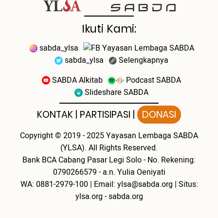
Ikuti Kami:
sabda_ylsa
Yayasan Lembaga SABDA
sabda_ylsa
Selengkapnya
SABDA Alkitab
Podcast SABDA
Slideshare SABDA
KONTAK
|
PARTISIPASI
|
DONASI
Copyright
© 2019 - 2025
Yayasan Lembaga SABDA
(YLSA).
All Rights Reserved.
Bank BCA Cabang Pasar Legi Solo - No. Rekening:
0790266579 - a.n. Yulia Oeniyati
WA:
0881-2979-100
| Email:
ylsa@sabda.org
| Situs:
ylsa.org
-
sabda.org