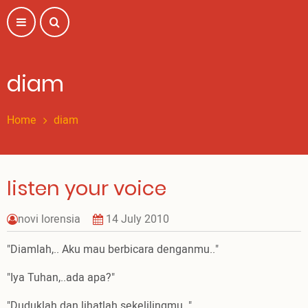
Skip
to
main
content
diam
Home
diam
listen your voice
novi lorensia
14 July 2010
"Diamlah,.. Aku mau berbicara denganmu.."
"Iya Tuhan,..ada apa?"
"Duduklah dan lihatlah sekelilingmu.."