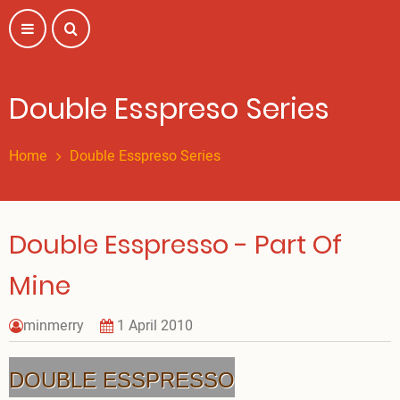
Skip
to
main
content
Double Esspreso Series
Home
Double Esspreso Series
Double Esspresso - Part Of
Mine
minmerry
1 April 2010
DOUBLE ESSPRESSO