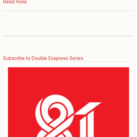
Read more
about
Double
Esspresso
-
Part
Of
Mine
Subscribe to Double Esspreso Series