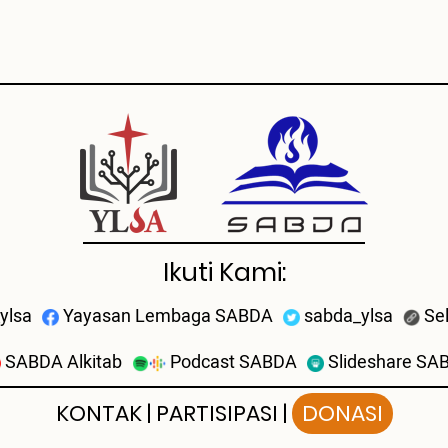
Ikuti Kami:
ylsa
Yayasan Lembaga SABDA
sabda_ylsa
Se
SABDA Alkitab
Podcast SABDA
Slideshare SA
KONTAK
|
PARTISIPASI
|
DONASI