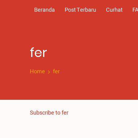
Skip
Main
Beranda
Post Terbaru
Curhat
F
to
main
navigation
content
fer
Home
fer
Subscribe to fer