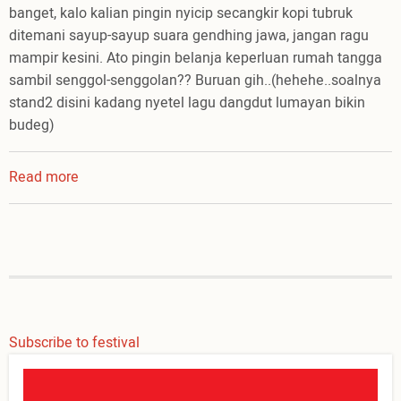
banget, kalo kalian pingin nyicip secangkir kopi tubruk
ditemani sayup-sayup suara gendhing jawa, jangan ragu
mampir kesini. Ato pingin belanja keperluan rumah tangga
sambil senggol-senggolan?? Buruan gih..(hehehe..soalnya
stand2 disini kadang nyetel lagu dangdut lumayan bikin
budeg)
Read more
about
mengikuti
cahaya
Mu
Subscribe to festival