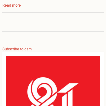
Read more
about
Melayani
tapi
Seksi
....
Subscribe to gsm