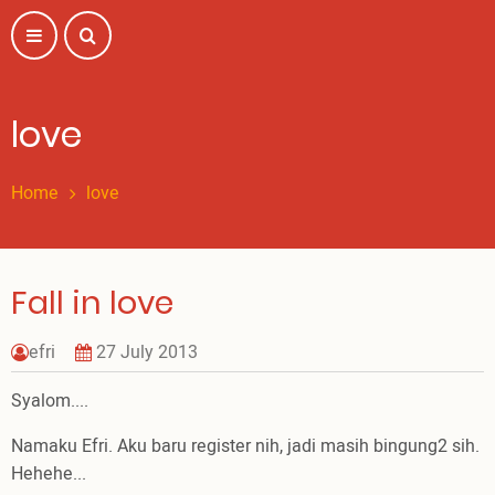
Skip
to
main
content
love
Home
love
Fall in love
efri
27 July 2013
Syalom....
Namaku Efri. Aku baru register nih, jadi masih bingung2 sih.
Hehehe...