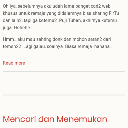
Oh iya, sebelumnya aku udah lama banget cari2 web
khusus untuk remaja yang didalamnya bisa sharing FirTu
dan lain2, tapi ga ketemu2. Puji Tuhan, akhirnya ketemu
juga. Hehehe...
Hmm...aku mau sahring donk dan mohon saran2 dari
temen22. Lagi galau, soalnya. Biasa remaja. hahaha...
Read more
about
Fall
in
love
Mencari dan Menemukan