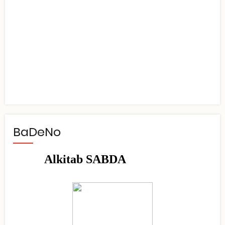
BaDeNo