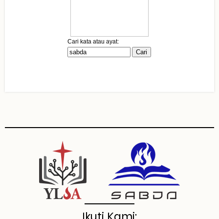
Ikuti Kami: