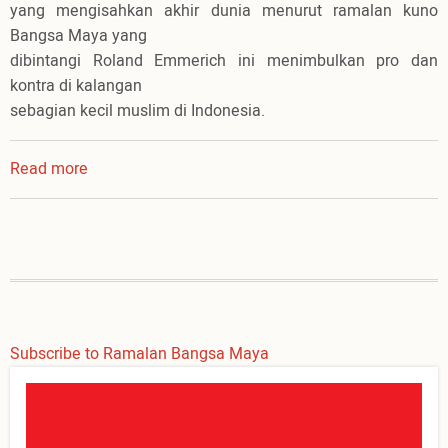
yang mengisahkan akhir dunia menurut ramalan kuno
Bangsa Maya yang
dibintangi Roland Emmerich ini menimbulkan pro dan
kontra di kalangan
sebagian kecil muslim di Indonesia.
Read more
about
Misteri
2012
dan
Mama
Laurents
Subscribe to Ramalan Bangsa Maya