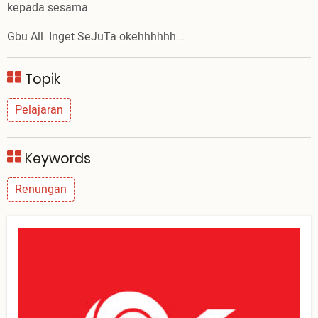
kepada sesama.
Gbu All. Inget SeJuTa okehhhhhh...
Topik
Pelajaran
Keywords
Renungan