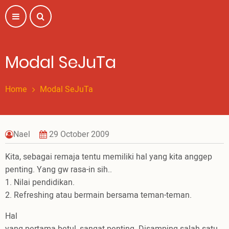
Skip
to
main
content
Modal SeJuTa
Home
Modal SeJuTa
Nael
29 October 2009
Kita, sebagai remaja tentu memiliki hal yang kita anggep
penting. Yang gw rasa-in sih..
1. Nilai pendidikan.
2. Refreshing atau bermain bersama teman-teman.
Hal
yang pertama betul, sangat penting. Disamping salah satu