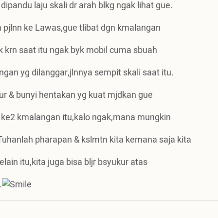
ipandu laju skali dr arah blkg ngak lihat gue.
 pjlnn ke Lawas,gue tlibat dgn kmalangan
ik krn saat itu ngak byk mobil cuma sbuah
gan yg dilanggar,jlnnya sempit skali saat itu.
dur & bunyi hentakan yg kuat mjdkan gue
r ke2 kmalangan itu,kalo ngak,mana mungkin
r,Tuhanlah pharapan & kslmtn kita kemana saja kita
ain itu,kita juga bisa bljr bsyukur atas
.