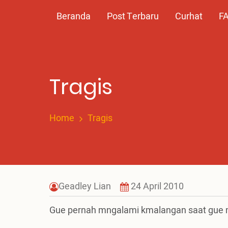
Skip
Main
Beranda
Post Terbaru
Curhat
F
to
main
navigation
content
Tragis
Home
Tragis
Geadley Lian
24 April 2010
Gue pernah mngalami kmalangan saat gue m