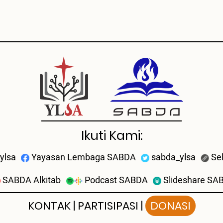
Ikuti Kami:
ylsa
Yayasan Lembaga SABDA
sabda_ylsa
Se
SABDA Alkitab
Podcast SABDA
Slideshare SA
KONTAK
|
PARTISIPASI
|
DONASI