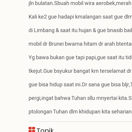
jln bulatan.Sbuah mobil wira aerobek,merah d
Kali ke2 gue hadapi kmalangan saat gue dlm
di Limbang & saat itu hujan & gue bnasib ba
mobil dr Brunei bwarna hitam dr arah btentan
Yg bawa bukan gue tapi papi,gue saat itu ti
tkejut.Gue bsyukur bangat krn terselamat d
gue bisa hidup saat ini.Dr sana gue bisa blj
pergi,ingat bahwa Tuhan sllu mnyertai kita.Sel
ptolongan Tuhan dlm khidupan kita seharian
Topik