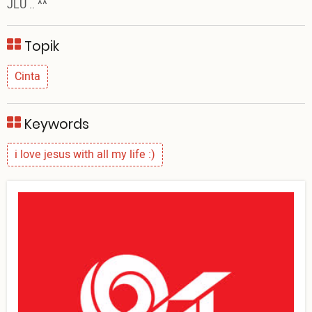
JLU .. ^^
Topik
Cinta
Keywords
i love jesus with all my life :)