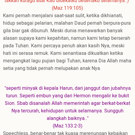
takkan kuragu asal Kau didekatku besertaku selamanya..)"
(Maz 119:105)
Kami pernah menjalani saat-saat sulit, ketika dikhianati,
hidup sebagai pelarian, malahan Daud pernah berpura-pura
gila biar gak dibunuh. Meski dunia menawarkan banyak
alasan supaya kami kepahitan, namun kami tetap berserah
pada Tuhan. Kami percaya penuh akan kasih Nya, meski
hati ini serasa remuk. Kami senantiasa dikuatkan ketika
mengangkat lagu pujian bagi Tuhan, karena Dia Allah maha
setia yang tidak pernah melupakan anak Nya.
"seperti minyak di kepala Harun, dari janggut dan jubahnya
turun. Seperti embun yang dari Hermon mengalir ke bukit
Sion. Sbab disanalah Allah memerintah agar berkat-berkat
Nya tercurah, kehidupan untuk selamanya. Sungguh
alangkah baiknya.."
(Maz 133:2-3)
Speechless..benar-benar tak kuasa merenungan kebaikan