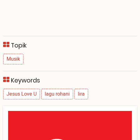
Topik
Musik
Keywords
Jesus Love U
lagu rohani
lira