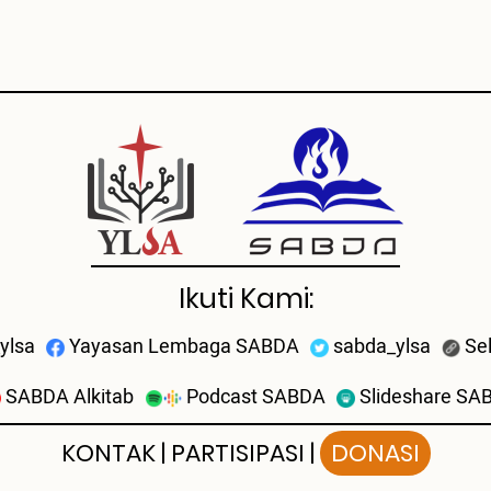
Ikuti Kami:
ylsa
Yayasan Lembaga SABDA
sabda_ylsa
Se
SABDA Alkitab
Podcast SABDA
Slideshare SA
KONTAK
|
PARTISIPASI
|
DONASI