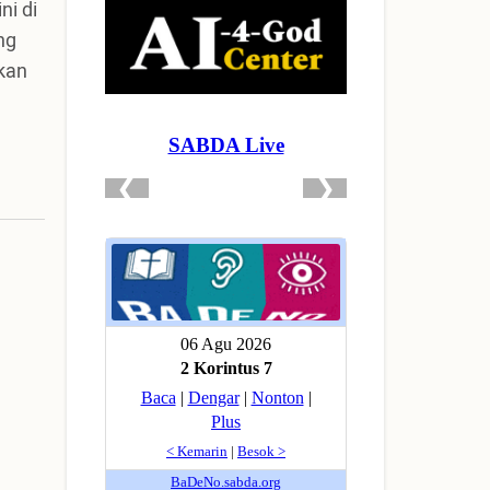
ni di
ng
akan