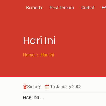
Skip
Main
Beranda
Post Terbaru
Curhat
F
to
main
navigation
content
Hari Ini
Home
Hari Ini
Smarty
16 January 2008
HARI INI ...