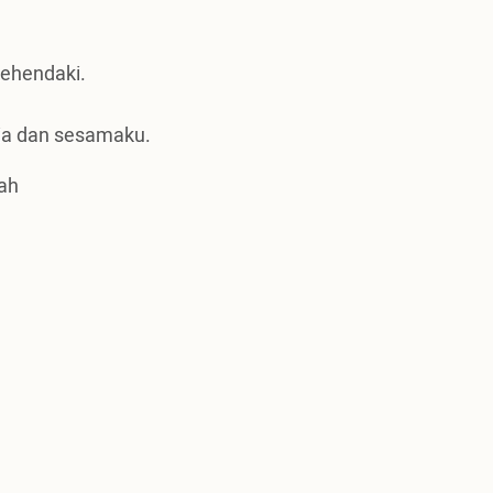
ehendaki.
ia dan sesamaku.
lah