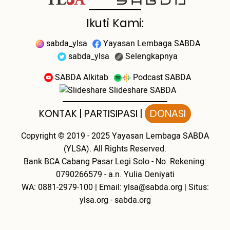
Ikuti Kami:
sabda_ylsa
Yayasan Lembaga SABDA
sabda_ylsa
Selengkapnya
SABDA Alkitab
Podcast SABDA
Slideshare SABDA
KONTAK
|
PARTISIPASI
|
DONASI
Copyright
© 2019 - 2025
Yayasan Lembaga SABDA
(YLSA).
All Rights Reserved.
Bank BCA Cabang Pasar Legi Solo - No. Rekening:
0790266579 - a.n. Yulia Oeniyati
WA:
0881-2979-100
| Email:
ylsa@sabda.org
| Situs:
ylsa.org
-
sabda.org