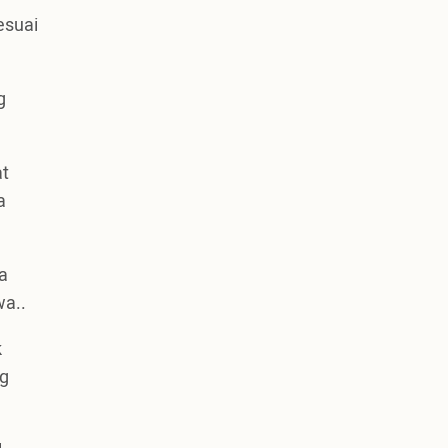
esuai
g
at
a
a
wa..
k
ng