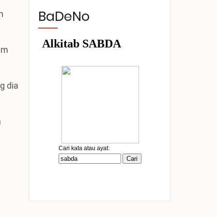
BaDeNo
n
lam
g dia
n