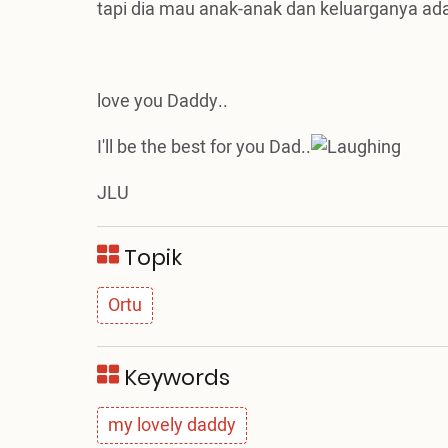
tapi dia mau anak-anak dan keluarganya ada d
love you Daddy..
I'll be the best for you Dad..
JLU
Topik
Ortu
Keywords
my lovely daddy