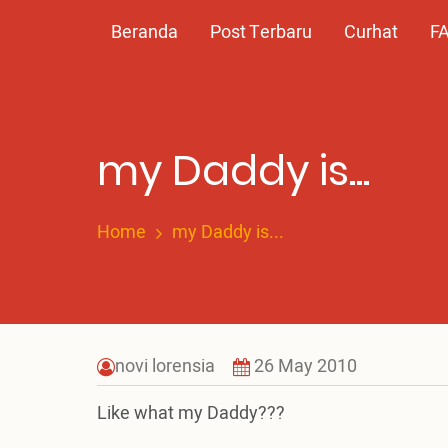
Skip
Main
Beranda
Post Terbaru
Curhat
F
to
main
navigation
content
my Daddy is...
Home
my Daddy is...
novi lorensia
26 May 2010
Like what my Daddy???