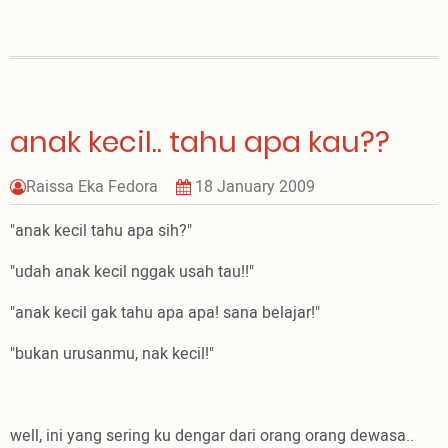
a
story
bout
"Adam's
Apple"
anak kecil.. tahu apa kau??
Raissa Eka Fedora
18 January 2009
"anak kecil tahu apa sih?"
"udah anak kecil nggak usah tau!!"
"anak kecil gak tahu apa apa! sana belajar!"
"bukan urusanmu, nak kecil!"
well, ini yang sering ku dengar dari orang orang dewasa..