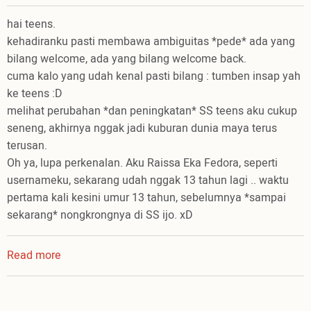
hai teens.
kehadiranku pasti membawa ambiguitas *pede* ada yang
bilang welcome, ada yang bilang welcome back.
cuma kalo yang udah kenal pasti bilang : tumben insap yah
ke teens :D
melihat perubahan *dan peningkatan* SS teens aku cukup
seneng, akhirnya nggak jadi kuburan dunia maya terus
terusan.
Oh ya, lupa perkenalan. Aku Raissa Eka Fedora, seperti
usernameku, sekarang udah nggak 13 tahun lagi .. waktu
pertama kali kesini umur 13 tahun, sebelumnya *sampai
sekarang* nongkrongnya di SS ijo. xD
Read more
about
tujuh
puluh
kali