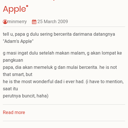
Apple"
minmerry
25 March 2009
tell u, papa g dulu sering bercerita darimana datangnya
"Adam's Apple"
g masi ingat dulu setelah makan malam, g akan lompat ke
pangkuan
papa, dia akan memeluk g dan mulai bercerita. he is not
that smart, but
he is the most wonderful dad i ever had. (i have to mention,
saat itu
perutnya buncit, haha)
Read more
about
he
tell