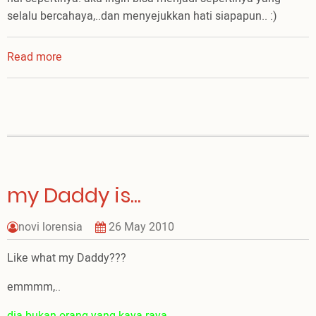
selalu bercahaya,..dan menyejukkan hati siapapun.. :)
Read more
about
she
is
my
Mom..
my Daddy is...
novi lorensia
26 May 2010
Like what my Daddy???
emmmm,..
dia bukan orang yang kaya raya,