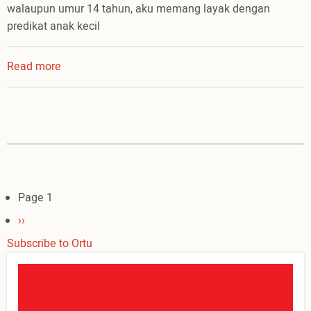
walaupun umur 14 tahun, aku memang layak dengan
predikat anak kecil
Read more
about
anak
kecil..
tahu
apa
kau??
Pagination
Page 1
Next
››
page
Subscribe to Ortu