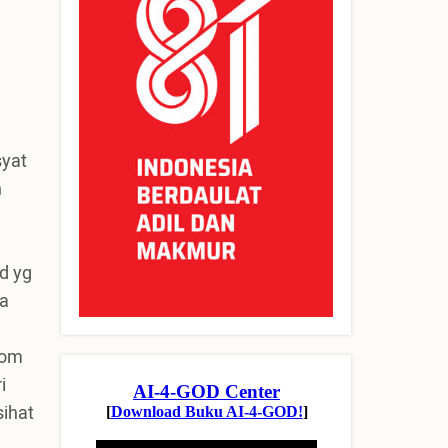
syat
h
d yg
ja
lom
i
ihat