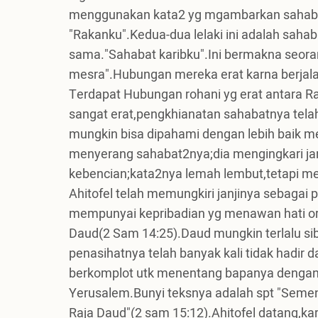
menggunakan kata2 yg mgambarkan sahab
"Rakanku".Kedua-dua lelaki ini adalah sah
sama."Sahabat karibku".Ini bermakna seora
mesra".Hubungan mereka erat karna berja
Terdapat Hubungan rohani yg erat antara R
sangat erat,pengkhianatan sahabatnya tela
mungkin bisa dipahami dengan lebih baik m
menyerang sahabat2nya;dia mengingkari jan
kebencian;kata2nya lemah lembut,tetapi me
Ahitofel telah memungkiri janjinya sebagai
mempunyai kepribadian yg menawan hati or
Daud(2 Sam 14:25).Daud mungkin terlalu si
penasihatnya telah banyak kali tidak had
berkomplot utk menentang bapanya dengan 
Yerusalem.Bunyi teksnya adalah spt "Semen
Raja Daud"(2 sam 15:12).Ahitofel datang,karn