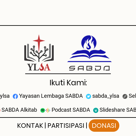
Ikuti Kami:
ylsa
Yayasan Lembaga SABDA
sabda_ylsa
Se
SABDA Alkitab
Podcast SABDA
Slideshare SA
KONTAK
|
PARTISIPASI
|
DONASI