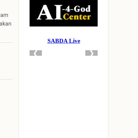
 sam
 akan