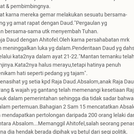
at & pembimbingnya.
abat karna mereka gemar melakukan sesuatu bersama-
ng yg amat rapat dengan Daud."Pergaulan yg
lan bersama-sama utk menyembah Tuhan.
aja Daud dengan Ahitofel.Oleh karna persahabatan mrk
h meninggalkan luka yg dalam.Penderitaan Daud yg dah
elalui kata2nya dalam ayat 21-22."Mantan temanku tela
jinya.Kata2nya halus merayu,tetapi hatinya penuh
nikam hati seperti pedang yg tajam".
 penasihat yg setia kpd Raja Daud.Absalom,anak Raja Dau
ang & wajah yg gantang telah memenangi kesetiaan Ra
buk dalam pemerintahan sehingga dia tidak sadar bahwa
ir dalam pertemuan.Bahagian 2 Sam 15 mencatatkan Absa
mendapatkan pertolongan daripada 200 orang lelaki dar
tara Absalom...Memanggil Ahitofel,salah seorang penas
a dia hendak berada dipihak yg betul dari segi politik.