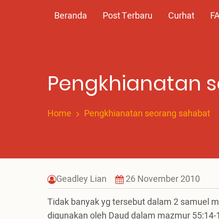
Skip
Main
Beranda
Post Terbaru
Curhat
F
to
main
navigation
content
Pengkhianatan 
Home
Pengkhianatan seorang sahabat
Geadley Lian
26 November 2010
Tidak banyak yg tersebut dalam 2 samuel m
digunakan oleh Daud dalam mazmur 55:14-