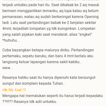
terjadi untukku pada hari itu. Saat dibabak ke 2 aq masuk
bermain menggantikan temanku, aq lupa kalau aq belum
pemanasan, walau aq sudah berkeringat karena Opening
tadi. Lalu saat pertandingan babak ke-2 berjalan sekitar
4mnt, terjadilah lompatan yg tdk kuinginkan. Lompatan
yang salah pijakan kaki saat mendarat..alias "engkel".
*huhuhu...
Coba bayangkan betapa malunya diriku..Pertandingan
pertamaku, sepatu baruku, dan baru 4 mnt berlalu aku
langsung keluar lapangan karena sakit kakiku..
wew...
Rasanya hatiku saat itu hanya dipenuhi kata bersungut-
sungut dan komplain kepada Tuhan..
Oh My God !!!
Mengapa hal memalukan seperti itu harus terjadi kepadaku
??!!!?? Rasanya tdk adil untukku..