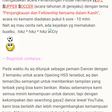
mengadakan acara Pertandingan Futsal namanya
H
OPE
S
UPPER
S
OCCER
(acara tahunan di gerejaku) dengan tema
"
",
Penjangkauan dan Fellowship bersama dalam Kasih
acara ini kemarin diadakan pukul 6 sore - 10 mlm.
Nah aq mau cerita neh, ada kejadian yg memalukan
buatku.. hikz * hikz * hikz
~
:
Beginilah ceritanya
Pada waktu itu aq ditunjuk sebagai pemain Dancer dengan
3 temanku untuk acara Opening HSS tersebut, aq dan
teman2ku semangat untuk memberikan tampilan yang
terbaik yang bisa kami berikan. Walau sebenarnya kami
semua minim kemampuan untuk dancer, tapi dengan
kekompakan dan searching gaya2 dance lewat YouTube,
kami bisa berlatih dan lebih mengembangkan kemampuan