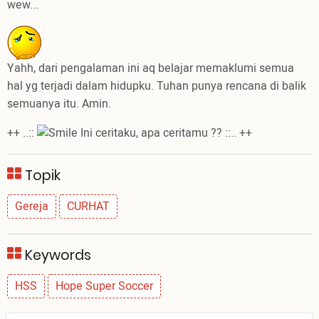
wew...
Yahh, dari pengalaman ini aq belajar memaklumi semua
hal yg terjadi dalam hidupku. Tuhan punya rencana di balik
semuanya itu. Amin.
++ ..::
Ini ceritaku, apa ceritamu ?? ::.. ++
Topik
Gereja
CURHAT
Keywords
HSS
Hope Super Soccer