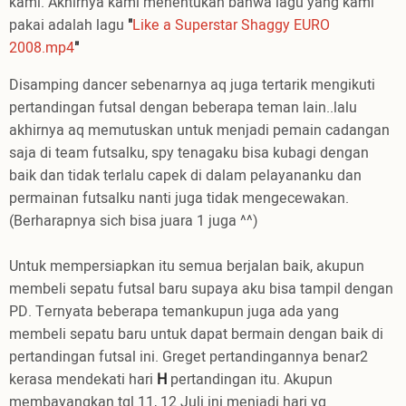
kami. Akhirnya kami menentukan bahwa lagu yang kami
pakai adalah lagu
"
Like a Superstar Shaggy EURO
2008.mp4
"
Disamping dancer sebenarnya aq juga tertarik mengikuti
pertandingan futsal dengan beberapa teman lain..lalu
akhirnya aq memutuskan untuk menjadi pemain cadangan
saja di team futsalku, spy tenagaku bisa kubagi dengan
baik dan tidak terlalu capek di dalam pelayananku dan
permainan futsalku nanti juga tidak mengecewakan.
(Berharapnya sich bisa juara 1 juga ^^)
Untuk mempersiapkan itu semua berjalan baik, akupun
membeli sepatu futsal baru supaya aku bisa tampil dengan
PD. Ternyata beberapa temankupun juga ada yang
membeli sepatu baru untuk dapat bermain dengan baik di
pertandingan futsal ini. Greget pertandingannya benar2
kerasa mendekati hari
H
pertandingan itu. Akupun
membayangkan tgl 11, 12 Juli ini menjadi hari yg