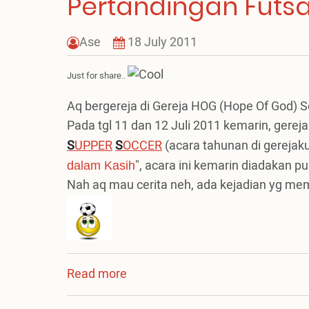
Pertandingan Futsa
Ase
18 July 2011
Just for share..
Aq bergereja di Gereja HOG (Hope Of God) S
Pada tgl 11 dan 12 Juli 2011 kemarin, ger
S
UPPER
S
OCCER
(acara tahunan di gerejak
", acara ini kemarin diadakan pu
dalam Kasih
Nah aq mau cerita neh, ada kejadian yg mema
Read more
about
Pertandingan