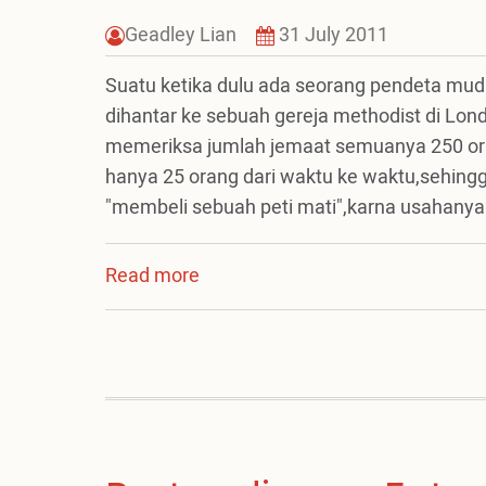
Geadley Lian
31 July 2011
Suatu ketika dulu ada seorang pendeta muda
dihantar ke sebuah gereja methodist di Londo
memeriksa jumlah jemaat semuanya 250 oran
hanya 25 orang dari waktu ke waktu,sehing
"membeli sebuah peti mati",karna usahanya
Read more
about
Pendeta
John
Wesley