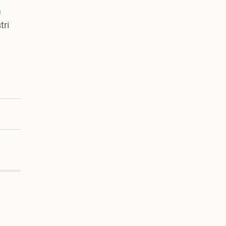
a
tri