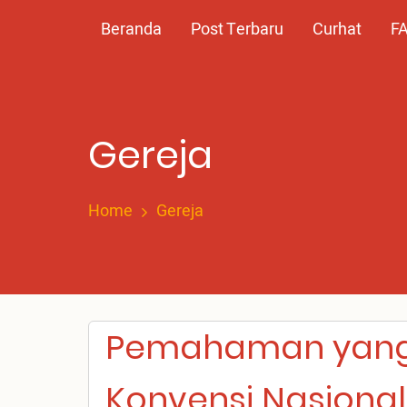
Skip
Main
Beranda
Post Terbaru
Curhat
F
to
main
navigation
content
Gereja
Home
Gereja
Pemahaman yang
Konvensi Nasional