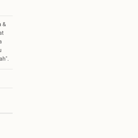
a &
at
a
u
ah".