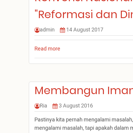
"Reformasi dan Di
admin
14 August 2017
Read more
about
Pemahaman
yang
Diubahkan
dalam
Membangun Iman 
Konvensi
Nasional
Ria
3 August 2016
Reformasi
500
Pastinya kita pernah mengalami masalah, 
"Reformasi
mengalami masalah, tapi apakah dalam m
dan