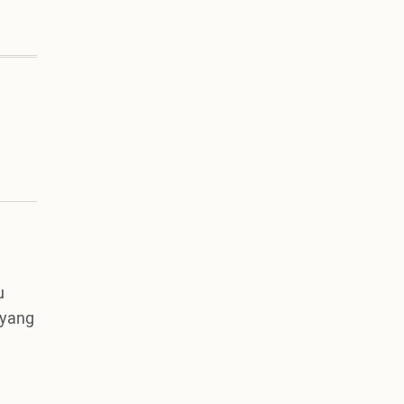
u
 yang