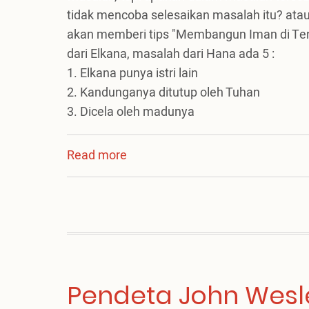
tidak mencoba selesaikan masalah itu? atau
akan memberi tips "Membangun Iman di Teng
dari Elkana, masalah dari Hana ada 5 :
1. Elkana punya istri lain
2. Kandunganya ditutup oleh Tuhan
3. Dicela oleh madunya
Read more
about
Membangun
Iman
di
Tengah
Masalah
Pendeta John Wesl