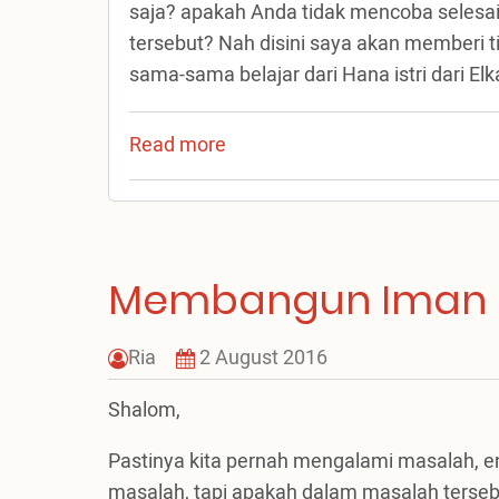
saja? apakah Anda tidak mencoba selesai
Dinamika
tersebut? Nah disini saya akan memberi 
Sejarah"
sama-sama belajar dari Hana istri dari El
Read more
about
Membangun
Iman
di
Tengah
Membangun Iman d
Masalah
Ria
2 August 2016
Shalom,
Pastinya kita pernah mengalami masalah, en
masalah, tapi apakah dalam masalah terseb