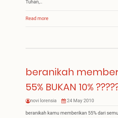
Tuhan,..
Read more
about
jangan
cuma
berkotbah
beranikah member
55% BUKAN 10% ????
novi lorensia
24 May 2010
beranikah kamu memberikan 55% dari semu