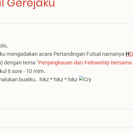
l Gerejaku
olo,
ejaku mengadakan acara Pertandingan Futsal namanya
H
O
u) dengan tema "
Penjangkauan dan Fellowship bersama
kul 6 sore - 10 mlm.
lukan buatku.. hikz * hikz * hikz